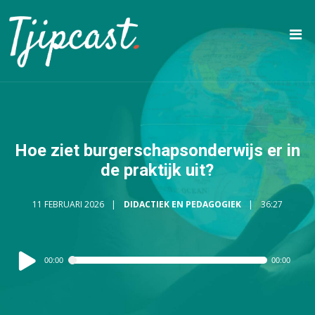
Hoe ziet burgerschapsonderwijs er in
de praktijk uit?
11 FEBRUARI 2026
DIDACTIEK EN PEDAGOGIEK
36:27
Audiospeler
00:00
00:00