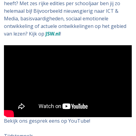
heeft? Met zes rijke edities per schooljaar ben jij zo
helemaal bij! Bijvoorbeeld nieuwsgierig naar ICT &
Media, basisvaardigheden, sociaal emotionele
ontwikkeling of actuele ontwikkelingen op het gebied
van lezen? Kijk op
JSW.nl
!
Bekijk ons gesprek eens op YouTube!