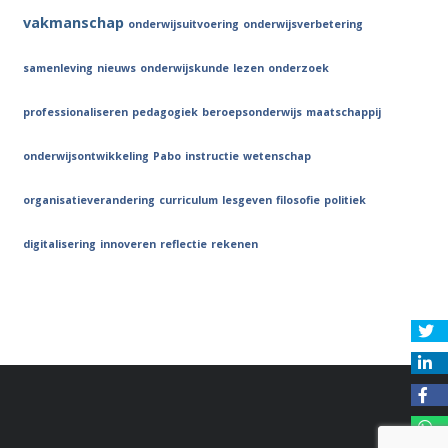
vakmanschap
onderwijsuitvoering
onderwijsverbetering
samenleving
nieuws
onderwijskunde
lezen
onderzoek
professionaliseren
pedagogiek
beroepsonderwijs
maatschappij
onderwijsontwikkeling
Pabo
instructie
wetenschap
organisatieverandering
curriculum
lesgeven
filosofie
politiek
digitalisering
innoveren
reflectie
rekenen