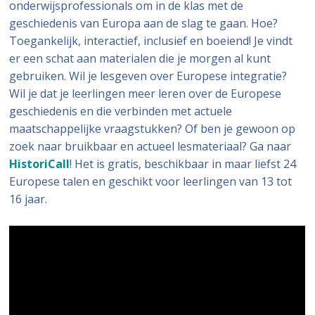
onderwijsprofessionals om in de klas met de
geschiedenis van Europa aan de slag te gaan. Hoe?
Toegankelijk, interactief, inclusief en boeiend! Je vindt
er een schat aan materialen die je morgen al kunt
gebruiken. Wil je lesgeven over Europese integratie?
Wil je dat je leerlingen meer leren over de Europese
geschiedenis en die verbinden met actuele
maatschappelijke vraagstukken? Of ben je gewoon op
zoek naar bruikbaar en actueel lesmateriaal? Ga naar
HistoriCall
! Het is gratis, beschikbaar in maar liefst 24
Europese talen en geschikt voor leerlingen van 13 tot
16 jaar.