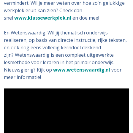
vermindert. Wil je meer weten over hoe zo’n gelukkige
werkplek eruit kan zien? Check dan
snel
www.klassewerkplek.n
l
en doe mee!
En Wetenswaardig. Wil jij thematisch onderwijs
realiseren, op basis van directe instructie, rijke teksten,
en ook nog eens volledig kerndoel dekkend
zijn? Wetenswaardig is een compleet uitgewerkte
lesmethode voor leraren in het primair onderwijs.
Nieuwsgierig? Kijk op
www.wetenswaardig.nl
voor
meer informatie!