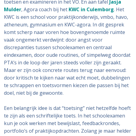
toetsen en examineren in het VO. En aan tafel
Jasja
Mulder
, Agora coach bij het
KWC in Culemborg
. Het
KWC is een school voor praktijkonderwijs, vmbo, havo,
atheneum, gymnasium en KWC-agora. In dit gesprek
komt scherp naar voren hoe bovengenoemde ruimte
vaak ongemerkt verdwijnt: door angst voor
discrepanties tussen schoolexamen en centraal
eindexamen, door oude routines, of simpelweg doordat
PTA’s in de loop der jaren steeds voller zijn geraakt.
Maar er zijn ook concrete routes terug naar eenvoud:
door kritisch te kijken naar wat echt moet, dubbelingen
te schrappen en toetsvormen kiezen die passen bij het
doel, niet bij de gewoonte.
Een belangrijk idee is dat “toetsing” niet hetzelfde hoeft
te zijn als een schriftelijke toets. In het schoolexamen
kun je ook werken met bewijslast, feedbackrondes,
portfolio’s of praktijkopdrachten. Zolang je maar helder