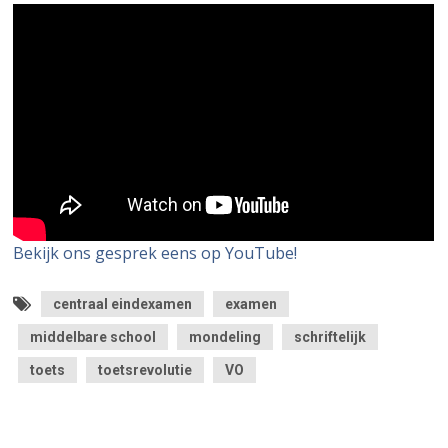
Bekijk ons gesprek eens op YouTube!
centraal eindexamen
examen
middelbare school
mondeling
schriftelijk
toets
toetsrevolutie
VO