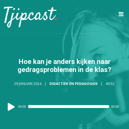
Hoe kan je anders kijken naar
gedragsproblemen in de klas?
29 JANUARI 2024
DIDACTIEK EN PEDAGOGIEK
40:52
Audiospeler
00:00
00:00