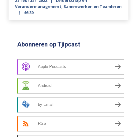
27 februari 2022
Leiderschap en
Verandermanagement
,
Samenwerken en Teamleren
46:30
Abonneren op Tjipcast
Apple Podcasts
Android
by Email
RSS