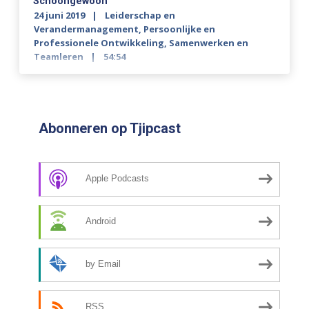
Schoongewoon
24 juni 2019
Leiderschap en
Verandermanagement
,
Persoonlijke en
Professionele Ontwikkeling
,
Samenwerken en
Teamleren
54:54
Abonneren op Tjipcast
Apple Podcasts
Android
by Email
RSS