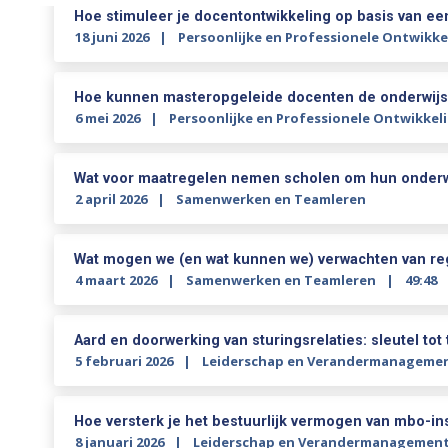
Hoe stimuleer je docentontwikkeling op basis van e
18 juni 2026
Persoonlijke en Professionele Ontwikke
Hoe kunnen masteropgeleide docenten de onderwijsp
6 mei 2026
Persoonlijke en Professionele Ontwikkel
Wat voor maatregelen nemen scholen om hun onderwij
2 april 2026
Samenwerken en Teamleren
Wat mogen we (en wat kunnen we) verwachten van reg
4 maart 2026
Samenwerken en Teamleren
49:48
Aard en doorwerking van sturingsrelaties: sleutel to
5 februari 2026
Leiderschap en Verandermanageme
Hoe versterk je het bestuurlijk vermogen van mbo-in
8 januari 2026
Leiderschap en Verandermanagemen