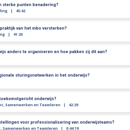
en sterke punten benadering?
ling
45:42
raktijk van het mbo versterken?
ing
41:20
s anders te organiseren en hoe pakken zij dit aan?
ionale sturingsnetwerken in het onderwijs?
t toekomstgericht onderwijs?
nt
,
Samenwerken en Teamleren
42:29
stellingen voor professionalisering van onderwijsteams?
t
,
Samenwerken en Teamleren
0:44:19