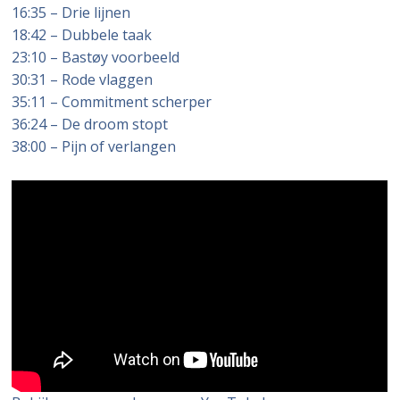
16:35 – Drie lijnen
18:42 – Dubbele taak
23:10 – Bastøy voorbeeld
30:31 – Rode vlaggen
35:11 – Commitment scherper
36:24 – De droom stopt
38:00 – Pijn of verlangen