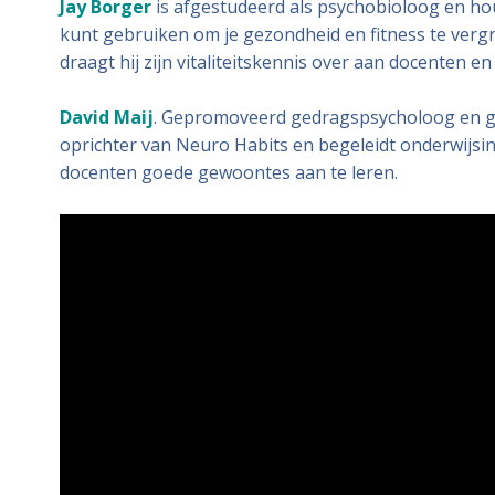
Jay Borger
is afgestudeerd als psychobioloog en hou
kunt gebruiken om je gezondheid en fitness te vergro
draagt hij zijn vitaliteitskennis over aan docenten en
David Maij
. Gepromoveerd gedragspsycholoog en gesp
oprichter van Neuro Habits en begeleidt onderwijsin
docenten goede gewoontes aan te leren.