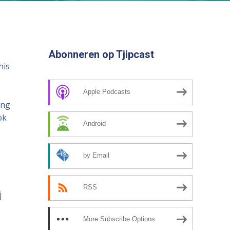
het
volume
te
verhogen
Abonneren op Tjipcast
of
nis
te
verlagen.
Apple Podcasts
ing
ok
Android
by Email
RSS
j
More Subscribe Options