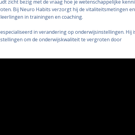
dt zicht bezig met de vraag hoe je wetenschappelijke kenni
ten. Bij Neuro Habits verzorgt hij de vitaliteitsmetingen en
 leerlingen in trainingen en coaching.
ecialiseerd in verandering op onderwijsinstellingen. Hij i
stellingen om de onderwijskwaliteit te vergroten door