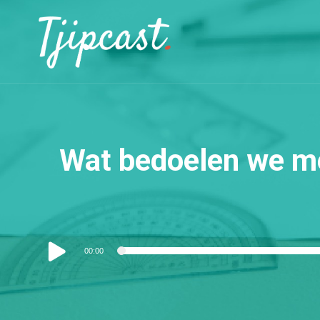
Wat bedoelen we me
Audiospeler
00:00