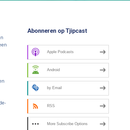
het
volume
te
verhogen
Abonneren op Tjipcast
of
en
te
een
verlagen.
Apple Podcasts
Android
en
by Email
de-
RSS
More Subscribe Options