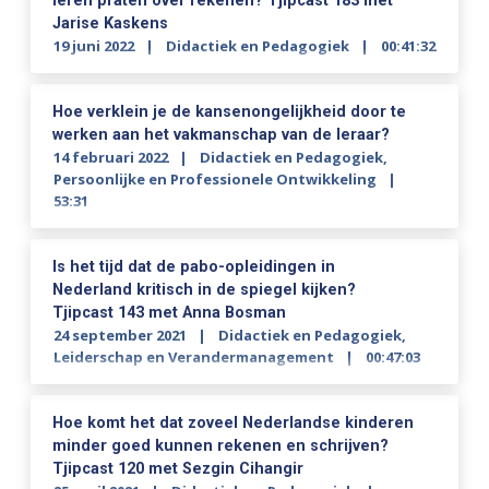
leren praten over rekenen? Tjipcast 183 met
Jarise Kaskens
19 juni 2022
Didactiek en Pedagogiek
00:41:32
Hoe verklein je de kansenongelijkheid door te
werken aan het vakmanschap van de leraar?
14 februari 2022
Didactiek en Pedagogiek
,
Persoonlijke en Professionele Ontwikkeling
53:31
Is het tijd dat de pabo-opleidingen in
Nederland kritisch in de spiegel kijken?
Tjipcast 143 met Anna Bosman
24 september 2021
Didactiek en Pedagogiek
,
Leiderschap en Verandermanagement
00:47:03
Hoe komt het dat zoveel Nederlandse kinderen
minder goed kunnen rekenen en schrijven?
Tjipcast 120 met Sezgin Cihangir