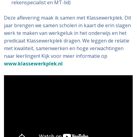
rekenspecialist en MT-lid)
Deze aflevering maak ik samen met Klassewerkplek. Dit
jaar brengen we samen scholen in kaart die erin slagen
werk te maken van werkgeluk in het onderwijs en het
predicaat Klassewerkplek dragen. We leggen de relatie
met kwaliteit, samenwerken en hoge verwachtingen
naar leerlingen! Kijk voor meer informatie op
www.klassewerkplek.nl