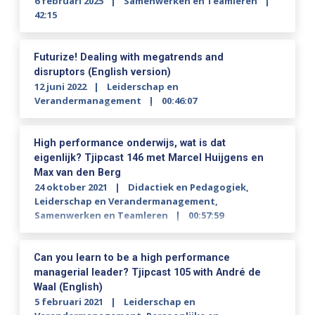
6 februari 2025
Samenwerken en Teamleren
42:15
Futurize! Dealing with megatrends and
disruptors (English version)
12 juni 2022
Leiderschap en
Verandermanagement
00:46:07
High performance onderwijs, wat is dat
eigenlijk? Tjipcast 146 met Marcel Huijgens en
Max van den Berg
24 oktober 2021
Didactiek en Pedagogiek
,
Leiderschap en Verandermanagement
,
Samenwerken en Teamleren
00:57:59
Can you learn to be a high performance
managerial leader? Tjipcast 105 with André de
Waal (English)
5 februari 2021
Leiderschap en