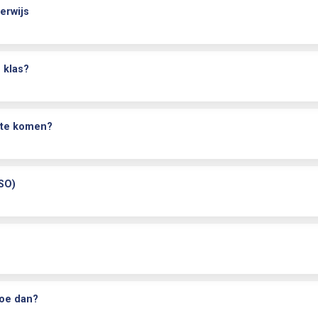
erwijs
 klas?
n te komen?
SO)
1
hoe dan?