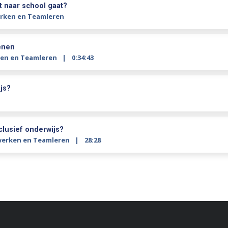
t naar school gaat?
ken en Teamleren
ienen
en en Teamleren
0:34:43
js?
clusief onderwijs?
erken en Teamleren
28:28