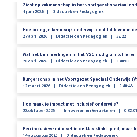
Zicht op vakmanschap in het voortgezet speciaal ond
4 juni 2026
Didactiek en Pedagogiek
Hoe breng je kennisrijk onderwijs echt tot leven in de
27 april 2026
Didactiek en Pedagogiek
32:22
Wat hebben leerlingen in het VSO nodig om tot lere
20 april 2026
Didactiek en Pedagogiek
0:40:03
Burgerschap in het Voortgezet Speciaal Onderwijs (V
12 maart 2026
Didactiek en Pedagogiek
0:40:48
Hoe maak je impact met inclusief onderwijs?
28 oktober 2025
Innoveren en Verbeteren
0:32:0
Een inclusieve mindset in de klas klinkt goed, maar 
14 augustus 2025
Didactiek en Pedagogiek