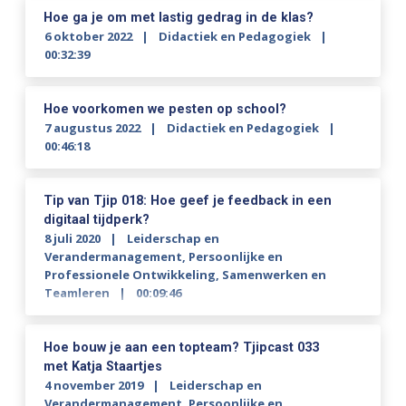
Hoe ga je om met lastig gedrag in de klas?
6 oktober 2022
Didactiek en Pedagogiek
00:32:39
Hoe voorkomen we pesten op school?
7 augustus 2022
Didactiek en Pedagogiek
00:46:18
Tip van Tjip 018: Hoe geef je feedback in een
digitaal tijdperk?
8 juli 2020
Leiderschap en
Verandermanagement
,
Persoonlijke en
Professionele Ontwikkeling
,
Samenwerken en
Teamleren
00:09:46
Hoe bouw je aan een topteam? Tjipcast 033
met Katja Staartjes
4 november 2019
Leiderschap en
Verandermanagement
,
Persoonlijke en