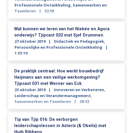
Professionele Ontwikkeling
,
Samenwerken en
Teamleren
52:50
Wat kunnen we leren van het Niekée en Agora
onderwijs? Tjipcast 032 met Sjef Drummen
27 oktober 2019
Didactiek en Pedagogiek
,
Persoonlijke en Professionele Ontwikkeling
1:03:19
De praktijk centraal: Hoe werkt bouwbedrijf
Heijmans aan een veilige werkomgeving?
Tjipcast 031 met Werner van Eck
23 oktober 2019
Innoveren en Verbeteren
,
Leiderschap en Verandermanagement
,
Samenwerken en Teamleren
29:32
Tip van Tjip 016: De verborgen
leiderschapslessen in Asterix (& Obelix) met
Huib Ribbens