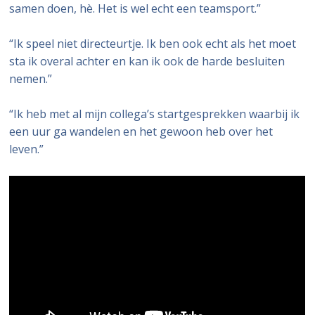
samen doen, hè. Het is wel echt een teamsport.”
“Ik speel niet directeurtje. Ik ben ook echt als het moet
sta ik overal achter en kan ik ook de harde besluiten
nemen.”
“Ik heb met al mijn collega’s startgesprekken waarbij ik
een uur ga wandelen en het gewoon heb over het
leven.”