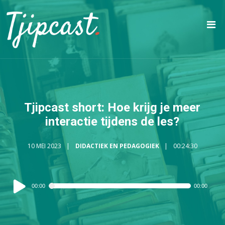
Tjipcast short: Hoe krijg je meer
interactie tijdens de les?
10 MEI 2023
DIDACTIEK EN PEDAGOGIEK
00:24:30
Audiospeler
00:00
00:00