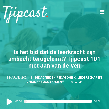
Is het tijd dat de leerkracht zijn
ambacht terugclaimt? Tjipcast 101
met Jan van de Ven
3 JANUARI 2021
DIDACTIEK EN PEDAGOGIEK
,
LEIDERSCHAP EN
VERANDERMANAGEMENT
00:49:49
Audiospeler
00:00
00:00