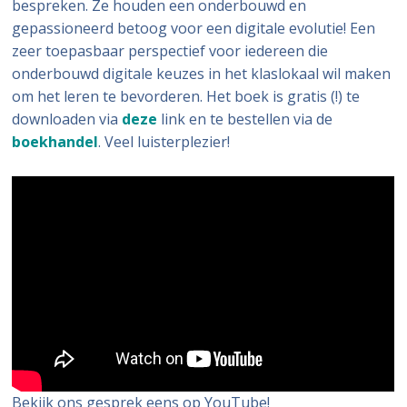
bespreken. Ze houden een onderbouwd en
gepassioneerd betoog voor een digitale evolutie! Een
zeer toepasbaar perspectief voor iedereen die
onderbouwd digitale keuzes in het klaslokaal wil maken
om het leren te bevorderen. Het boek is gratis (!) te
downloaden via
deze
link en te bestellen via de
boekhandel
. Veel luisterplezier!
Bekijk ons gesprek eens op YouTube!