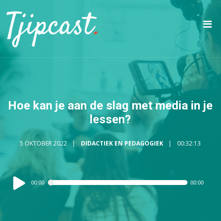
Hoe kan je aan de slag met media in je
lessen?
5 OKTOBER 2022
DIDACTIEK EN PEDAGOGIEK
00:32:13
Audiospeler
00:00
00:00